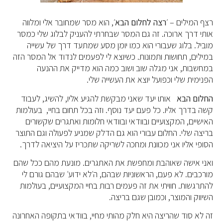
רצף המילים – ׳
רצה לחלום הבא
׳, הוא מסר שמחובר אלי ומלווה
אותי דרך ארוכה. זה גם המסר שבחרתי להעניק לבלוג שלי כמסר
מוביל. בלוג שעבורי הוא כמו יומן מסע שמתעד דרך של עשייה
במילים, תחושות ותמונות. כשיוצא לי לפעמים לנדוד אל המסר הזה
במחשבות, אני מגלה שוב ושוב כמה הוא מדייק את ההנעה
הפנימית שלי וכפועל יוצא את העשייה שלי.
החלום
הבא
אותו יעד שאני מבקשת להגיע אליו, להשיג, לעבוד
קשה בדרך אליו. כל פעם יעד נוסף. וזה בכל תחום בחיי, בעולמות
האישיים, המקצועיים ובוודאי ובוודאי חלומות ואתגרים שקשורים
בריצה שלי. החלום עבורי הוא גם הדלק שמניע לפעולה וגם התוצר
הסופי אליו אני מכוונת ומחכה לשריקה שתכריז על היציאה לדרך.
ואני אישה שאוהבת ומחפשת את האתגרים. מונעת מהם ככל שהם
מורכבים. לא פעם, הראשוניות שבהם, ה׳לא ידוע׳ שבהם גורם לי
להתרגשות. חוויתי את זה פעמים רבות בחיי המקצועיים, בעולמות
השיווק והמוצר, וכמובן שגם בריצה.
זה לא סוד שהריצה היא חלק מהותי מחיי, בוודאי בתקופה האחרונה