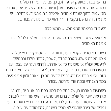
בה אני בבית ובאופק יש יעד (כן, כן, עם כל הערות המילוט
המתאימות לתקופה רעועה זאת) וכיאה לתקופה שלפני יעד, אני כל
כולי עמוק בתוך שגרת אימונים אינטנסיבית מתמיד. מבחינתי, יש
את אותו חלום שם בקצה הדרך והוא מדרבן אותי לעבוד בו.
׳לעבוד׳ בריצה? הממממ…. ממש ככה
אני אישה מאד משימתית. מי שעבד איתי בוודאי ׳שם לב׳ לזה. וכזו,
אני גם באימונים.
בשגרת אימונים לקראת יעד, ובוודאי ככל שמתקרבים אליו, לכל
אימון מטרה משלו. מטרה לחדד, לשפר, לבחון יכולות ובהמשך
להעמיק יכולת או מיומנות כזו או אחרת. לקרוא תיגר על עצמי, על
המערכות השונות בגוף. וכן, זה מבחינתי ׳לעבוד׳ בריצה – ואני נהנית
מזה. אני אוהבת את זה. נהנית לדעת מהיכן ׳יצאתי׳ ולאן אני מגיעה.
במה הצלחתי ובמה עוד נדרשת עבודה.
בשבועות האחרונים, של התקופה המטורפת בה אנו חיים, נהניתי
מקריאת תיגר על עולמות בהם אני מרגישה שיש עוד דרך לעבור;
אם זה להתמודד עם החום, להתמודד עם קצבים כאלו ואחרים, עם
נפחים של ריצה שהגוף לא מכיר בשגרה, להתמודד עם עייפות –