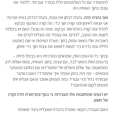
להתמודד עם כל האלמנטים הללו בנפרד וגם יחד. ללמוד את
עצמי בתוך העשייה הזו.
ואני נהנית מזה.
נהנית לבחון את עצמי, נהנית לבדוק באיזו אנרגיה
אני יוצאת לאימון ומה קורה תוך כדי. מה קורה כשהגוף מבקש
לחדול ומה קורה כש׳הראש׳ מבקש. ממה זה נובע? האם יש ביכולתי
לשנות את המצב, ׳להרים׳ את עצמי? מה מצליח להרים את
האנרגיה שלי כשאני עמוק בתוך מערת העייפות אי שם באמצע
הלילה ומה נדרש כדי לנסות לאושש את עצמי תוך כדי אימון.
ובתוך כל הרגעים האלו, שמהותם המרכזית היא כביכול פיזית –
ברגעים האלו כשאני לבד, עם עצמי, בתוך העשייה, צפות ועולות להן
המחשבות. עוד עולם משלים של התמודדות עם החלום המאתגר
והמאיים – מה יהיה בזמן אמת? איך אתמודד? האם האתגר
שבחרתי גדול מדי עבורי? כמה פעמים אשבר והאם אצליח יותר
פעמים לקום מהמשבר?
יש רגעים שמחשבות אלו מעבירות בי בגוף צמרמורת חדה וקרה
של חשש.
האם העבודה הקשה אומרת בהכרח שאצליח ביעד ששמתי