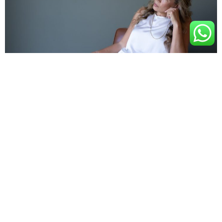
שינויים באמצע החיים
הרגע שבו משהו בי התחיל לזוז ישבתי בתור בקופת חולים, חולה, מחכה
להיכנס לרופא. בראש רצו לי מחשבות. זו היתה פעם ראשונה מזה הרבה
שנים
קרא עוד »