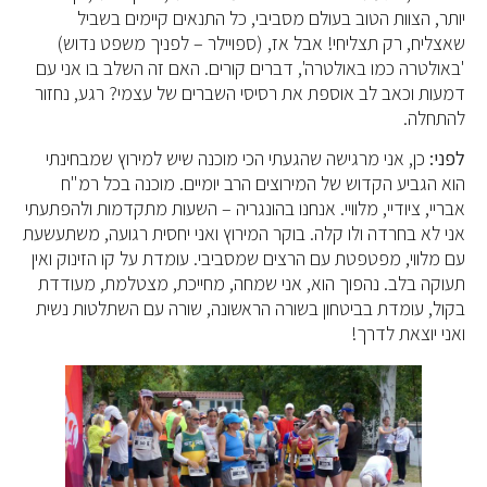
יותר, הצוות הטוב בעולם מסביבי, כל התנאים קיימים בשביל
שאצליח, רק תצליחי! אבל אז, (ספויילר – לפניך משפט נדוש)
'באולטרה כמו באולטרה', דברים קורים. האם זה השלב בו אני עם
דמעות וכאב לב אוספת את רסיסי השברים של עצמי? רגע, נחזור
להתחלה.
לפני:
כן, אני מרגישה שהגעתי הכי מוכנה שיש למירוץ שמבחינתי
הוא הגביע הקדוש של המירוצים הרב יומיים. מוכנה בכל רמ"ח
אבריי, ציודיי, מלוויי. אנחנו בהונגריה – השעות מתקדמות ולהפתעתי
אני לא בחרדה ולו קלה. בוקר המירוץ ואני יחסית רגועה, משתעשעת
עם מלווי, מפטפטת עם הרצים שמסביבי. עומדת על קו הזינוק ואין
תעוקה בלב. נהפוך הוא, אני שמחה, מחייכת, מצטלמת, מעודדת
בקול, עומדת בביטחון בשורה הראשונה, שורה עם השתלטות נשית
ואני יוצאת לדרך!