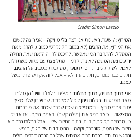
Credit: Simon Laszlo
המירוץ
: 7 שעות ראשונות אני רצה בלי מוזיקה – אני רוצה לנשום
את המירוץ, את הרצים (לא במובן הקונקרטי כמובן), להרגיש את
המסלול, להתחבר הכי שאפשר. להיכנס לחוויה הזאת שאת תחילה
יודעים ואת המשכה לא ניתן לדמיין. מתלוצצת עם מלווי, משתדלת
לאכול ולשתות טוב תוך כדי תנועה, מסתכלת מסביב על הרצים,
חלקם כבר מוכרים, חלקם עוד לא – אבל לזה אקדיש פרק משל
עצמו.
אני בתוך החוויה, בתוך החלום
: המילים 'חלום' ו'חוויה' הן מילים
מאד רומנטיות, בקלות ניתן ליפול למלכודת שהזיכרון שלנו מציף
ימים אחרי מירוץ – רומנטיזציה שכזו שכבר שכחה את מורכבות
המציאות – כיצד המציאות (מילה קשה) באמת היתה. אז אדייק.
כן, מבחינה תפיסתית הייתי בתוך החלום שלי – אבל החלום הזה הוא
חלום שהגשמתו מורכבת וקשה – התמודדות של הגוף, הנפש
והרגש גם יחד. רכבת הרים אמיתית שכל כך הרבה דברים יכולים