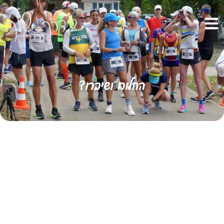
החלום ושיברו?