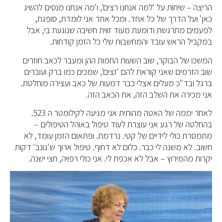
הריצה – שיחות על 'למה אנחנו רצים', ו'מה אנחנו מנסים להשיג
כאן' ועל הדרך של כל אחד. ומכל אחד אני לומדת, סופגת,
לפעמים מתרגשת ודומעת מעוד זווית חשיבה שנוגעת בי, אבל
במקביל הראש עובד והמחשבות שלי כל הזמן קודחות.
המשכו של הבוקר, שוב השעות החמות ההן ומעבר לכאב חוזרים
שוב הזרמים שאני קוראת להם 'זצים', שמכים כמו ברק ועוברים
ברגל ובד"כ מעלים אצלי כבר דמעות של כאב ועצירה מוחלטת.
אני מכירה את השלב הזה, את הכאב הזה.
לאחר יממה של האטה מהותית אני מגיעה לקילומטר ה 523.
בהחלטה של רגע אני עוצרת לעוד טיפול באוהל הטיפולים –
מתמסרת כולי לידיים של קטי. נרדמת. ופתאום הזמן עומד, לא
חשוב. לא משנה לי כבר. כלום לא דחוף. טיפול ארוך ש'גונב' דקות
יקרות מהמירוץ – אבל לא אכפת לי. אני כולי רפויה, חצי ישנה.