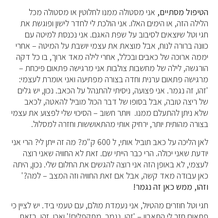
הטיפול מסתיים,
אני מסטולה ממנו לחלוטין או מסטולה מכל
הלילה הזה, או הימים האלו. אני הולכת לי לחדר לישון ופוגשת את
חגי וטל שיוצאים לסיבוב על שפת האגם. אני נכנסת למיטה עם
כוונה ברורה לנוח, אבל מוצאת את עצמי יושבת על המיטה – אחרי
יממה ארוכה של כאבים ובכלל, אחרי לילה מאד ארוך, בו כל דקה
הורגשה, לילה של מחשבות צולבות אני מרגישה פתאום פיכחת –
מרגישה פתאום ערנית וחדה בצורה מפתיעה ואני אומרת לעצמי:
'זהו, זה נגמר. אני פצועה, ניסיתי להתנהל על הכאב. נכון, יש גלים
של ריצה טובה, אבל בסופו של דבר הכול מוביל להאטה, לכאב
שלא ניתן להתעלם ממנו. ויותר חשוב – הסיכוי שלי לפצוע את עצמי
בצורה מהותית יותר, ירחיק אותי מהתאוששות וחזרה למסלול.
לאן הליכה על כאב תוביל אותי, ל 600 ק"מ? מה זה ייתן לי? הרי אני
יודעת שאני יכולה. הרי כבר הייתי שם. זאת לא החוויה שאני רוצה
לעצמי, לא באופן הזה אני רוצה להגשים את החלום שלי. נכון, היתה
כאן עבודה מאד קשה, אבל אם זאת החוויה וזה המצב – למה?'
וזהו, ממש כאן זה נגמר!
חגי וטל חוזרים מהטיול, אני נעמדת מולם, עם טעמי ביד. יש לציין כי
פתאום חזר לי התאבון – 'זהו, נגמר, מתקפלים!' ואכן, זהו. בזאת