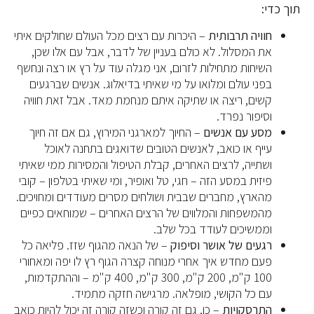
תוך כדי:
חוויה תרבותית
– היכרות עם רצים מכל העולם שחולקים איתי
את המסלול. לא כולם בעניין של לדבר, אבל עם אלו שכן,
השיחות מתחילות לזרום, אני מגלה עוד על רץ או רצה ונחשף
בפני עולם ומלואו על מי שאיתי בדיאלוג. אנשים שברגעים
קשים, ריצה או שתיקה איתם מנחמת מאד. אבל זאת חוויה
וסיפור נפרד.
מסע עם אנשים
– החיוך למארגני המירוץ, גם אם זה חיוך
עייף או כואב, לאנשים הטובים שדואגים בתחנה לאוכל
ושתייה, לרצים האחרים, קבלת הטיפול והמסירות ממי שאיתי
פיזית במסע הזה – חגי, טל ואופיר, ומי שאיתי בטלפון – קובי
מהארץ, מחברים שבבית ושולחים מסרים מעודדים ומחויכים.
מהמשפחות והמלווים של הרצים האחרים – שמוחאים כפיים
וממשיכים לעודד בכל שלב.
רגעים של אושר
וסיפוק
– של הנאה מהגוף שזז. פליאה כל
פעם מחדש איך אחרי מנוחה קצרה הגוף רץ לו יפה ומאחורי
100 ק"מ, 200 ק"מ, 300 ק"מ, 400 ק"מ – וההתקדמות,
עם כל הקושי, מופלאה. מרגישה חזקה מתמיד.
התרסקויות
– כן, גם זה קורה וכשזה קורה זה יכול להיות כואב