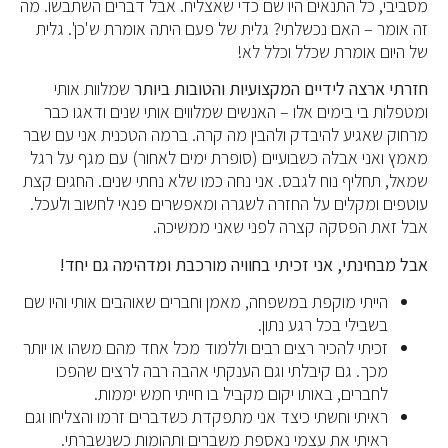
מסביבי, כל התנאים היו שם כדי שאצליח. אבל דברים השתבשו. מה
זה אומר – האם נכשלתי? גלית של פעם היתה אומרת ש'כן'. גלית
של היום אומרת שכלל וכלל לא!
חזרתי ארצה לידיים המקצועיות והטובות ביותר
שמלוות אותי
ומטפלות בי בימים אלו – האנשים שמלווים אותי שנים ודאגו כבר
מרחוק שאגיע להיבדק ולהבין מה קרה. ברמה הטכנית אני עם שבר
מאמץ ואני אבלה כשבועיים (סופרת ימים לאחור) עם מגף על רגל
שמאל, תחליף נוח לגבס. אני נחה כמו שלא נחתי שנים. החגים קצת
עוטפים ומקלים על החזרה לשגרה ומאפשרים פנאי לחשוב ולעכל.
אבל זאת הפסקה קצרה לפני שאני ממשיכה.
אבל מבחינתי, אני זכיתי בחוויה מורכבת ומדהימה גם יחד!
הייתי מוקפת במשפחה, מאמן וחברים שאוהבים אותי והיו שם
בשבילי בכל רגע נתון.
זכיתי להכיר רצים רבים וללמוד מכל אחד מהם משהו או יותר
מכך. גם קיבלתי וגם הענקתי אהבה רבה לרצים שהפכו
לחברים, באותו יקום מקביל בו חייתי חמש יממות.
ראיתי וחשתי כיצד אני מתפקדת כשדברים זרמו והצליחו וגם
ראיתי את עצמי נאספת משברים ותהומות כשנשברתי.