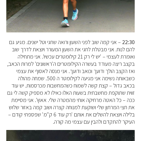
22:30
– אני קמה שוב לפני השעון ורואה שחגי וטל ישנים. מגיע גם
להם לנוח. אני מבטלת לחגי את השעון המעורר ויוצאת לדרך שוב
ואומרת לעצמי – 'יש לי רק 21 קילומטרים עכשיו'. אני מתחילה
בקצב ריצה מעודד בעשרה הקילומטרים ה'ראשונים' למרות הכאב,
ואז הקצב הולך ודועך וכואב ודועך. אני מנסה לאסוף את עצמי
כשבאותה נשימה אני מגיעה לקילומטר ה 500. שמחה מהולה
בכאב גדול – קצת קשה לשמוח כשהמחשבות מכרסמות. יש עוד
זווית שתוקפת מחשבתית בשעות האלו כאילו לא מספיק קשה לי גם
ככה – כל האטה מרחיקה אותי מהמטרה שלי. אאוץ'. אני מסיימת
את חצי המרתון שלי ושוקעת למנוחה קצרה ושוב קמה באזור שלוש
בלילה ויוצאת להשלים את אותם 'רק עוד 6 ק"מ' שפספתי קודם –
העיקר להתקדם ולהבין עם עצמי מה קורה.