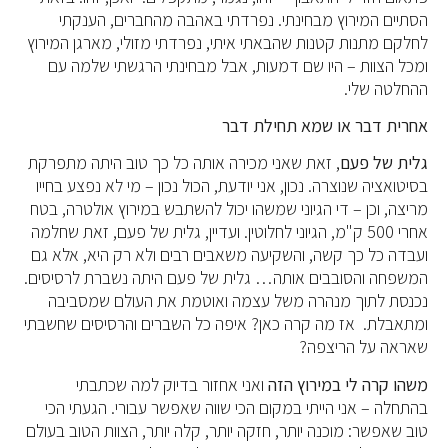
הסתיים המירוץ מבחינתי. נפרדתי באהבה מהחברים, הענקתי
לחלקם מתנות קטנות שהבאתי איתי, נפרדתי מזולי, מארגן המירוץ
ומכל הצוות – היו שם דמעות, אבל מבחינתי הרגשתי שלמה עם
ההחלטה שלי.
אחרית דבר או שמא תחילת דבר
גלית של פעם
, זאת שאני מכירה אותה כל כך טוב היתה מתפרקת
בסיטואציה שנוצרה. נכון, אני יודעת, הכול נכון – מי לא נפצע בחייו
מריצה, וכן – די הגיוני שמשהו יכול להשתבש במירוץ אולטרה, בטח
אחרי 500 ק"מ, הגיוני לחלוטין. ועדיין, גלית של פעם, זאת שחלמה
ועבדה כל כך קשה, והשקיעה משאבים רבים ולא רק היא, אלא גם
המשפחה והסובבים אותה… גלית של פעם היתה נשברת לרסיסים.
נכנסת לתוך מנהרה משל עצמה ואוטמת את העולם שמסביבה
ומתאבלת. אז מה קרה כאן? איפה כל השברים והרסיסים שחשבתי
שאראה על הריצפה?
משהו קרה לי במירוץ הזה
ואני אחזור בדיוק למה שכתבתי
בהתחלה – אני הייתי במקום הכי שווה שאפשר עבורי. הגעתי הכי
טוב שאפשר: מוכנה יותר, חזקה יותר, קלה יותר, הצוות הטוב בעולם