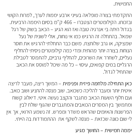
החמישית.
התקדמתי בצורה מופלאה בעייני ארבע יממות לערך, למרות הקושי
ובזכותו. הקילומטרים הצטברו – 466 ק"מ בסיום היממה הרביעית.
בגדול היתה בי אנרגיה טובה ואז הוא הגיע – הכאב בשוק של רגל
שמאל. בהתחלה זה הרגיש כמו אי נוחות, אולי לשונית של נעל
שמציקה, או גרב שלוחצת. משם כבר התחלתי להרגיש את חוסר
הנוחות בצורה יותר מהותית ומדי כמה קילומטרים ניסיתי להחליף
נעליים, לשחרר את השרוכים, להחליף גרביים, להתמסר לטבילת
הרגליים במים קפואים, עיסוי – כל מה שיכול למוסס את הכאב
שהתחיל לגדול.
כאן התחילה מלחמה פיזית ופנימית
– המשך ריצה, מעבר לריצה
איטית יותר ומעבר להליכה כשכואב. שוב מנסה להתניע ושוב כואב.
ועם חלוף השעות הכאב מתגבר והקצב נעשה איטי. דיאלוג קשוח
ומתמשך בין המסרים הכואבים והמתגברים שהגוף שולח לבין
הפרשנות והאיומים שהראש משדר ומפרש. זה נשמע הירואי, אך אין
לי שום כוונה שכזאת – מנסה לשקף את ההתמודדות בה הייתי.
יממה חמישית – החושך מגיע