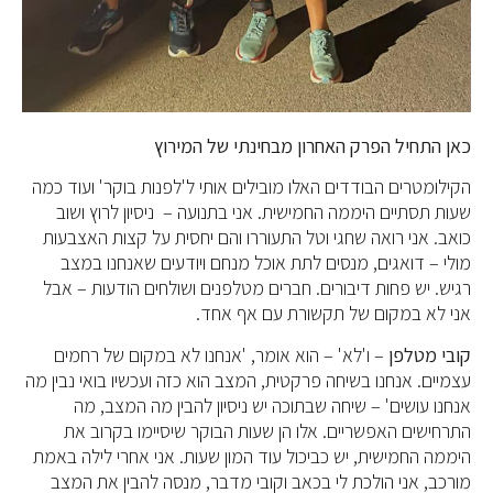
כאן התחיל הפרק האחרון מבחינתי של המירוץ
הקילומטרים הבודדים האלו מובילים אותי ל'לפנות בוקר' ועוד כמה
שעות תסתיים היממה החמישית. אני בתנועה – ניסיון לרוץ ושוב
כואב. אני רואה שחגי וטל התעוררו והם יחסית על קצות האצבעות
מולי – דואגים, מנסים לתת אוכל מנחם ויודעים שאנחנו במצב
רגיש. יש פחות דיבורים. חברים מטלפנים ושולחים הודעות – אבל
אני לא במקום של תקשורת עם אף אחד.
קובי מטלפן
– ו'לא' – הוא אומר, 'אנחנו לא במקום של רחמים
עצמיים. אנחנו בשיחה פרקטית, המצב הוא כזה ועכשיו בואי נבין מה
אנחנו עושים' – שיחה שבתוכה יש ניסיון להבין מה המצב, מה
התרחישים האפשריים. אלו הן שעות הבוקר שיסיימו בקרוב את
היממה החמישית, יש כביכול עוד המון שעות. אני אחרי לילה באמת
מורכב, אני הולכת לי בכאב וקובי מדבר, מנסה להבין את המצב