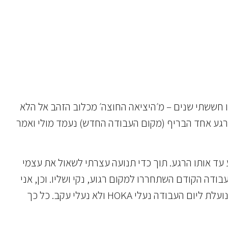
 חששתי שנים – מ׳היציאה החוצה׳ מכלוב הזהב אל הלא
רגע אחד הבריף (מקום העבודה החדש) נעמד מולי ואמר
ד אותו הרגע. תוך כדי תנועה עצרתי לשאול את עצמי
בודה הקודם השתחררו למקום רגוע, נקי ושליו. וכן, אני
במקומות של הגשמת חלומות חדשים בעולמות תוכן אליהם יש לי תשוקה. ואוסיף ואומר, אני מחייכת כל בוקר כאשר אני נועלת ליום העבודה נעלי HOKA ולא נעלי עקב. כל כך