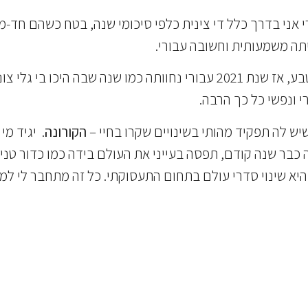
רי אני בדרך כלל די צינית כלפי סיכומי שנה, בטח כשהם חד
אם אנסה לרגע לדמות את השנה הזאת לתופעה מאיתני הטבע, אז שנת 2021 עב
י ונפשי כל כך הרבה.
יש לה תפקיד מהותי בשינויים שקרו בחיי –
הקורונה
. יגיד מי
בר שנה קודם, תפסה בעייני את העולם בידה כמו כדור טניס ק
יא שינוי סדרי עולם בתחום התעסוקתי. כל זה מתחבר לי למ