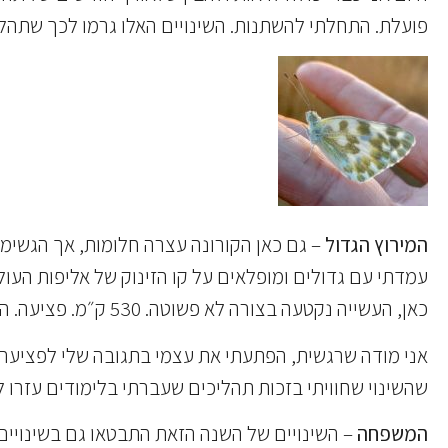
פועלת. התחלתי להשתנות. השינויים האלו גרמו לכך שתהליכ
המירוץ הגדול
כאן, העשייה נקטעה בצורה לא פשוטה. 530 ק״מ. פציעה. הגוף חדל ואז גובס לו בתחליף גבס מודרני. חודש של אפס תנועה. ואז תחילה איטית של שיקום וחזרה לשגרה.
אני מודה שרגשית, הפתעתי את עצמי בתגובה שלי לפציעה ש
שהשינוי שחוויתי בזכות תהליכים שעברתי בלימודים עזרו ל
המשפחה
– השינויים של השנה הזאת התבטאו גם בשינויים 