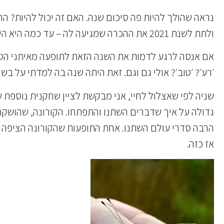
נראה שהולך להיות פה סיכום שנה. האם זה יכול להיות? ה
ולתת לשנת 2021 את ההכרה שמגיעה לה – עד כמה היא היתה משמעותית וחשובה עבורי.
׳רע׳? ׳טוב׳? אולי גם וגם. זאת היתה שנה בה למדתי על בשר
שניה לפי שאצלול לחיי, אני מבקשת לציין שחקנית נוספת ש
גדולה על איך שדברים השתנו והתפתחו. הקורונה, שהושקה כ
הרבה סדרי עולם השתנו. אחת התופעות שהקורונה הציפה ה
אז כזה.