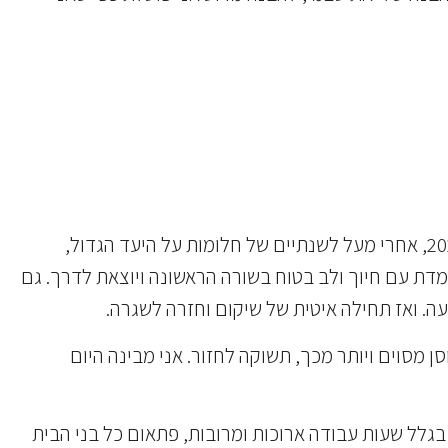
– גם כאן הקורונה עצרה חלומות, אך הגשימה חלומות חליפיים – כמו מירוץ 6 הימים בתל אביב. ובשנת 2021, אחרי מעל לשנתיים של חלומות על היעד הגדול,
שראלית. אישה רגילה. ממודיעין, עומדת עם חיוך ולב בטוח בשורה הראשונה ויוצאת לדרך. גם
מסוים ויותר מכך, תשוקה לחזור. אני מבינה היום
בגלל שעות עבודה ארוכות ומרובות, פתאום כל בני הבית