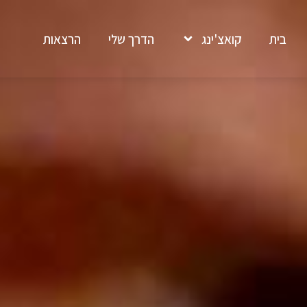
בית
קואצ'ינג
הדרך שלי
הרצאות