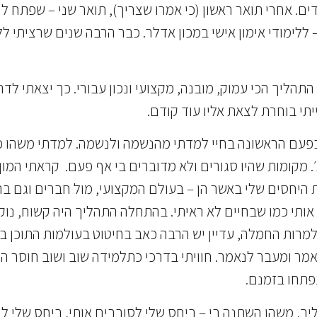
ם. אחרי תואר ראשון (כי אמרו שצריך), תואר שני – שפתח ל
 ללימודי אימון אישי במכון אדלר. כבר הרבה שנים שרציתי לל
תהליך הכי עמוק, מובנה, מקצועי ונכון עבורי. כך יצאתי לד
תי בוחרת לצאת אליו עוד קודם.
בפעם הראשונה בחיי למדתי מהנשמה ולנשמה. למדתי משהו כ
. מקומות שהיו סגורים ולא מדוברים בי אף פעם. קראתי המון
ת היחסים שלי באשר הן – בעולם המקצועי, מול חברים וגם 
ותי כמו שבחיים לא ראיתי. בהתחלה התהליך היה קשוח, נוק
למרות החמלה, עדיין יש הרבה כאב בחיטוט בעולמות התוכן ב
נאמר ומעבר לנאמר. חוויתי בדרכי כתלמידה שוב ושוב חוסר 
פתחו בזמנם.
יך, משהו השתנה בי – ביחס שלי לסובבים אותי, ביחס שלי ל