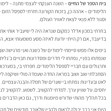
בית הספר של החיים
– השנה הענקתי לעצמי מתנה – לימודי
הלימודים – אההה כן, בזכות הקורונה חזרתי לספסל הזום –
וסגור ללא פנאי לצאת לאוויר העולם.
בחרתי במכון אדלר כמקום שנראה היה לי שיעביר אותי את ה
בדיעבד, אם רק הייתי יודעת לאיזה מסע משמעותי אצא, היי
בימים אלו ממש סיימתי לימודים של כשנה ואני מרגישה ש
שנפתחו בפניי, נפתחו לי חדרים ומסדרונות חבויים ב׳גלית׳
ותרגולים עם חבריי לספסל הלימודים. חפרתי בי, במערכו
הסתכלתי שוב ושוב במראה החדה שעמדה מולי ושיקפה לי א
לאט ובעדינות נפתחו בי שערים של חמלה והבנה עצמיים. 
יחסים. על שוויון ערך. למדתי להקשיב. לשמוע. להקשיב ל
בכל תהליך מהותי שדורש מיומנות ודרך, גם כאן הדברים נ
היום אני כבר יכולה לראות ולהבין שלאורך חודשים של תהל