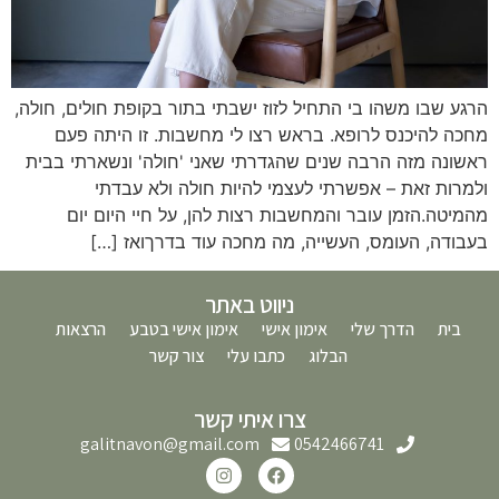
הרגע שבו משהו בי התחיל לזוז ישבתי בתור בקופת חולים, חולה,
מחכה להיכנס לרופא. בראש רצו לי מחשבות. זו היתה פעם
ראשונה מזה הרבה שנים שהגדרתי שאני 'חולה' ונשארתי בבית
ולמרות זאת – אפשרתי לעצמי להיות חולה ולא עבדתי
מהמיטה.הזמן עובר והמחשבות רצות להן, על חיי היום יום
בעבודה, העומס, העשייה, מה מחכה עוד בדרךואז […]
ניווט באתר
בית
הדרך שלי
אימון אישי
אימון אישי בטבע
הרצאות
הבלוג
כתבו עלי
צור קשר
צרו איתי קשר
galitnavon@gmail.com
0542466741