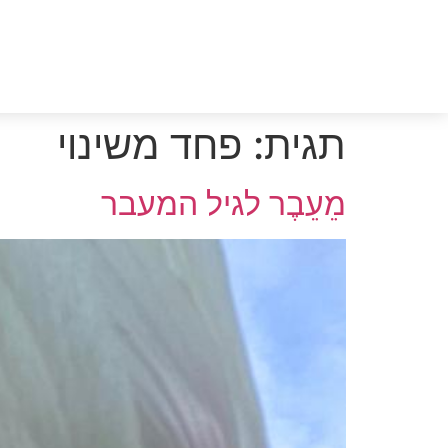
בית
קואצ'ינג
הדרך שלי
הרצאות
תגית:
פחד משינוי
מֵעֵבֶר לגיל המעבר