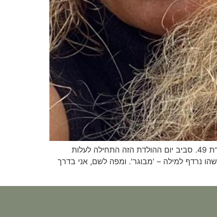
המספר שמתקרב: מחשבות על גיל 50 מאז ומעולם לא ייחסתי חשיבות לגיל שלי. ככה התנהלתי בכל בגרותי, עד יום הולדת 49. סביב יום ההולדת הזה התחילה לעלות
 שתמיד סימן עבורי משהו נרדף למילה – 'מבוגר'. ומפה לשם, אני בדרך