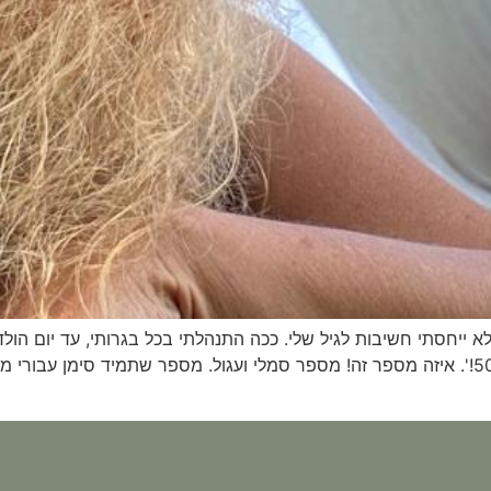
מחשבה ש'התיישבה' עלי ולא הרפתה: 'את בדרך ל 50!'. איזה מספר זה! מספר סמלי ועגול. מספר