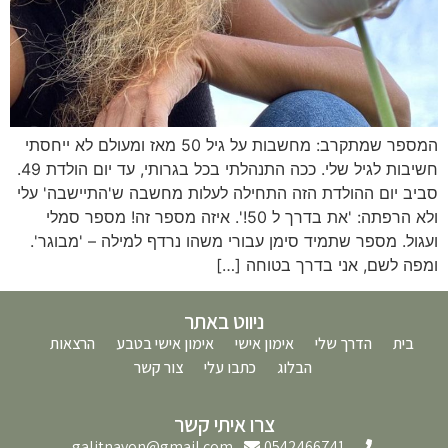
המספר שמתקרב: מחשבות על גיל 50 מאז ומעולם לא ייחסתי
חשיבות לגיל שלי. ככה התנהלתי בכל בגרותי, עד יום הולדת 49.
סביב יום ההולדת הזה התחילה לעלות מחשבה ש'התיישבה' עלי
ולא הרפתה: 'את בדרך ל 50!'. איזה מספר זה! מספר סמלי
ועגול. מספר שתמיד סימן עבורי משהו נרדף למילה – 'מבוגר'.
ומפה לשם, אני בדרך בטוחה […]
ניווט באתר
בית
הדרך שלי
אימון אישי
אימון אישי בטבע
הרצאות
הבלוג
כתבו עלי
צור קשר
צרו איתי קשר
galitnavon@gmail.com
0542466741