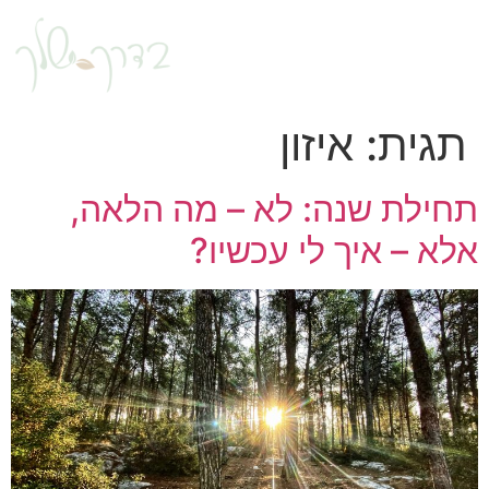
תגית:
איזון
תחילת שנה: לא – מה הלאה,
אלא – איך לי עכשיו?