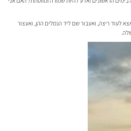
בימים הראשונים ואדע להיות שמורה ומווסתת? האם אני
אצא לעוד ריצה, ואעבור שם ליד הנמלים ההן, ואעצור
לה.