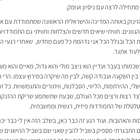
תחילה לרצה עם ניסיון ועומק.
הזינוק באותה המדינה והישראלית הראשונה שמתמודדת עם את
ונים. חוויתי שיאים חדשים והצלחות וחוויתי גם התמודדויות
 הכל ובגלל הכל אני נדהמת כל פעם מחדש, שאחרי רגעי השי
עוד אתגר.
כמותו בעבר ועדיין הוא ניצב מולי והוא גדול, מאיים והוא מ
 בין השקעה ועבודה קשה, לבין מה שיקרה במירוץ עצמו. הרי 
ההירתמות, הליווי, הסבלנות, וויתורים והתגמשויות. כל זה
, לצד רצות ורצים מכל העולם, שבעת שתשתמע שריקת ההזנקה 
טלטלת של התמודדות פיזית, רגשית ומחשבתית.
ת והאהובות. ועוד רגע זה כבר כאן, בשלב הזה אין לי כבר י
 האם התבגרתי מספיק בשביל להבין שאני שם בשביל ההישגים