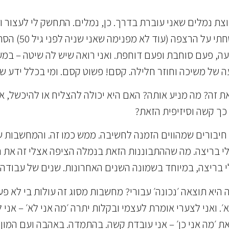
צת נמלים שאני עוברת בדרך. כן, נמלים. התחשק לי לעצור ול
כמו שאני עושה 
ה, פעם סוחבת ופעם דוחפת. ואני רואה שיש לה שיטה – במע
ה של משיכה וחוזר חלילה. קסם! פשוט קסם. ומי בכלל ידע 
 זה? מה מניע אותה? האם היא יכולה להצליח או להיכשל, 
כך קשה וסיזיפית הזאת?
חיבורים שמהווים הזמנה לחשיבה. ממש כמו זה. והמחשבות
י בריצה. מה שההתבוננות הזאת בנמלה הציפה אצלי זה את ה
לי בריצה, במיוחד בשמונה השנים האחרונות. שנים של עבוד
היא תוצאה ׳נכונה׳ עבורי? מחשבות מסוג זה עולות בי לא פע
׳. ואני לצערי אומרת לעצמי ובקלות יתרה ׳מה אני לא׳ – אני 
יס את ׳מה אני כן׳ – אני עובדת קשה. בהתמדה. באהבה ועם המ