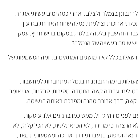
התבונן בנמלה ולצלם. ואחרי כמה ימים עשיתי את זה.
תמיד, ברגע מסוים בחרתי לי נמלה, השתטחתי על הרצפה (עוד לא מפנימה שאני שניה לפני גיל 50) הסתכלתי ארוכות וצילמתי. נמלה שחורה אוחזת בגרעין
בר הזה שבין בלטה לבלטה, במקום בו יש חריץ, עמק
שיש שיטה בעשייה של הנמלה?
או שאלו בכלל לא המושגים המתאימים. ומה המשמעות של
 שעולות בי מההתבוננות בנמלה מתחברות למחשבות
מילים: עבודה קשה. התמדה. מסירות. סבלנות. אני אומר
ה קשה, דרך ארוכה מהנה ומפרכת באותה הנשימה.
ם לפני מירוץ גדול. ממש כמו ברגעים אלו. עוסקות
לא הרצה הכי מהירה, לא הכי אתלטית, לא הכי ׳קלה׳, לא
ון הנאה וסיפוק. כן עברתי דרך ארוכה ומשמעותית מאד,