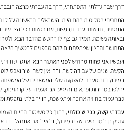
דרך שבה גדלתי והתפתחתי, דרך בה עברתי מרצה חובבת מ
התחריתי במקומות בהם הייתי הישראלית הראשונה על קו 
התנסויות חדשות, עם התרגשות, עם רגשות בכל הצבעים והגו
ובאותה נשימה, תמיד גם צף לו החשש מהדבר הבא. ולמרות
התחושה והרצון שמתפתחים להם מבפנים להמשיך הלאה ל
ועכשיו אני פחות מחודש לפני האתגר הבא.
אתגר שחוויתי ש
הקשה. שנים של עבודה קשה. והרי אין קשר ישיר ואבסולוטי
במירוץ הזה מעבר להשקעה שלי. המשאבים של המשפחה שלי, 
יחלפו במהירות ופתאום זה יגיע. אני אעמוד על קו הזינוק
כבר עמוק בחוויה ארוכה ומתמשכת, חוויה בלתי נתפסת ומ
עבדתי קשה, ככל שיכולתי,
בתוך כל משימות החיים העמוסו
עוסקות ב׳מה היעד שלי במירוץ׳, וב׳איך׳ אני אתנהל בו.