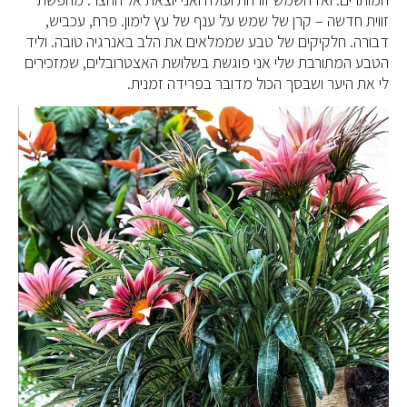
זווית חדשה – קרן של שמש על ענף של עץ לימון. פרח, עכביש,
דבורה. חלקיקים של טבע שממלאים את הלב באנרגיה טובה. וליד
הטבע המתורבת שלי אני פוגשת בשלושת האצטרובלים, שמזכירים
לי את היער ושבסך הכול מדובר בפרידה זמנית.