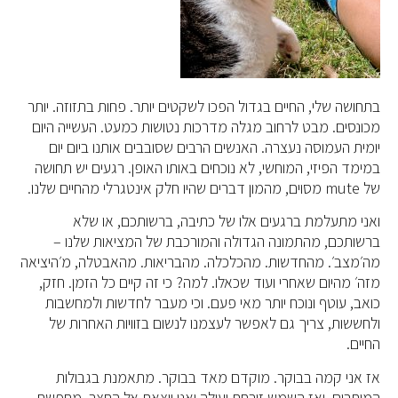
בתחושה שלי, החיים בגדול הפכו לשקטים יותר. פחות בתזוזה. יותר
מכונסים. מבט לרחוב מגלה מדרכות נטושות כמעט. העשייה היום
יומית העמוסה נעצרה. האנשים הרבים שסובבים אותנו ביום יום
במימד הפיזי, המוחשי, לא נוכחים באותו האופן. רגעים יש תחושה
של mute מסוים, מהמון דברים שהיו חלק אינטגרלי מהחיים שלנו.
ואני מתעלמת ברגעים אלו של כתיבה, ברשותכם, או שלא
ברשותכם, מהתמונה הגדולה והמורכבת של המציאות שלנו –
מה׳מצב׳. מהחדשות. מהכלכלה. מהבריאות. מהאבטלה, מ׳היציאה
מזה׳ מהיום שאחרי ועוד שכאלו. למה? כי זה קיים כל הזמן. חזק,
כואב, עוטף ונוכח יותר מאי פעם. וכי מעבר לחדשות ולמחשבות
ולחששות, צריך גם לאפשר לעצמנו לנשום בזוויות האחרות של
החיים.
אז אני קמה בבוקר. מוקדם מאד בבוקר. מתאמנת בגבולות
המותרים. ואז השמש זורחת ועולה ואני יוצאת אל החצר. מחפשת