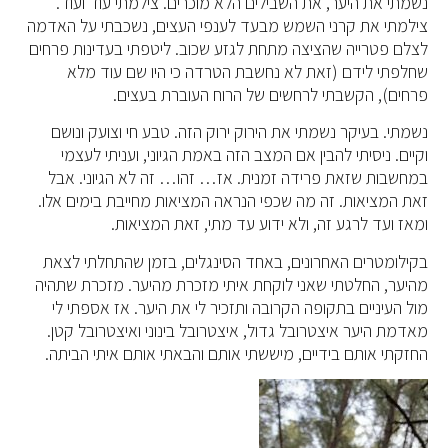
נשמתי את היער, את השבילים הלא מוכרים. צילמתי עוד ועוד.
צילמתי את קרני השמש מבעד לענפי העצים, נשכבתי על האדמה
לצלם פטרייה שהציצה מתחת לגזע שכוב. ליטפתי בעדינות פרחים
שחלפתי לידם (זאת לא נחשבת הטרדה כי היו שם עוד מלא
פרחים), הקשבתי לרחשים של הרוח העוברת בעצים.
נשמתי. בעיקר נשמתי את הירוק ירוק הזה. טבע חי וצועק ונושם
וקיים. ניסיתי להבין אם המצב הזה באמת הגיוני, ועניתי לעצמי
במחשבות שזאת פרידה זמנית. אז… זהו… זה לא הגיוני. אבל
זאת המציאות. זה מה שכפי הנראה המציאות מחייבת בימים אלו.
ומאז ועד לרגע זה, ולא ידוע עד מתי, זאת המציאות.
בקילומטרים האחרונים, באחד הסינגלים, בזמן שהתחלתי לצאת
מהיער, החלטתי שאני לוקחת איתי מזכרת מהיער. מזכרת שתהיה
מול העיניים בתקופה הקרובה ותזכיר לי את היער. אז אספתי לי
מאדמת היער איצטרובל גדול, איצטרובל בינוני ואיצטרובל קטן.
החזקתי אותם בידיים, מיששתי אותם והבאתי אותם איתי הביתה.