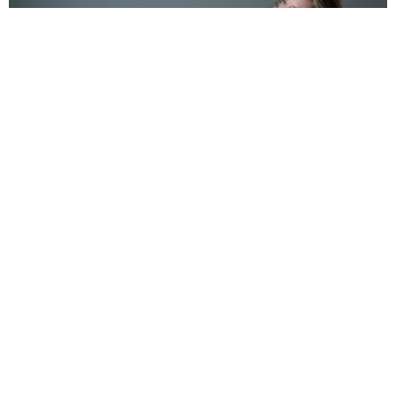
שינויים באמצע החיים
הרגע שבו משהו בי התחיל לזוז ישבתי בתור בקופת חולים, חולה, מחכה
להיכנס לרופא. בראש רצו לי מחשבות. זו היתה פעם ראשונה מזה הרבה
שנים