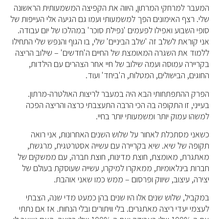
המעבר למרחקי המרתון, היווה את הקפיצה המשמעותית הראשונה
שלי. רצף האימונים הפך למשמעותי ועמו גם הגיעה אלי העייפות של
סופי השבוע ואפילו לפעמים 'נפילת סוכר' במהלכו של יום עבודה.
אני קוראת לשלב זה 'שלב הביניים' שלי, בו הגוף והנפש שלי התחילו
ללמוד את השגרה המאומצת של החיים ה'חדשים' – שילוב הריצה
בקריירה עמוסה ועמה שילוב של חיי אחר הצהרים עם הילדות,
החוגים, הבישולים, המטלות, ה'ביחד' ועוד.
הפרק ההתפתחותי הבא היה במעבר לריצות האולטרה-מרתון.
בעייני, זו התקופה בה הכי הרבה התעצבתי כרצה והריצה הפכה
למשהו עמוק יותר ומשמעותי יותר בחיי.
כשאני מסתכלת לאחור על שלוש השנים האחרונות, אני רואה
תקופה של שיא. שיא בקריירה עם עשייה אסטרטגית, מרגשת,
מאתגרת, מאומצת, חוצת מדינות, חוצת חברה, עם ממשקים של
חברות בינלאומיות, ממאקרו למיקרו, עשייה שעוסקת בעולם של
יצירה, עיצוב, שיווק ופרסום – ממש כמו שאני אוהבת.
במקביל, שלוש שנים אלו היו שנים בהן כמעט מדי שנה, הצבתי
לעצמי יעדי ריצה מאתגרים. בלי וויתורים ובלי הנחות. אז אם נתתי