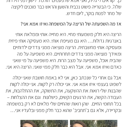
כן. 'קוראים לי גלית, ואני אמא שלפעמים 'הולכת' לישון לפני הילדות
שלה'. כי הבטרייה פשוט נכבית והשעון והראש כבר מוכנים ליקיצה
של מחר לפנות בוקר, ליום חדש.
אז מה השפעתה של הריצה על המשפחה ואיזו אמא אני?
הריצה היא חלק משמעותי מחיי. היא מחייה אותי וממלאת אותי
באנרגיות גדולות… היא גם מעייפת אותי. היא מעסיקה אותי פיזית
ומעסיקה אותי מחשבתית. הריצה מוציאה ממני צדדים ילדותיים
ומאידך מוציאה ממני צדדים תחרותיים. היא משפיעה על מה
שהבית אוכל, משפיעה על מצב הרוח. היא משפיעה על מי שאני
כאדם ואיזו אמא אני. אבל היא כבר חלק ממי שאני. הריצה היא אני.
אבל גם אחרי כל שנכתב כאן, אני לא באמת חושבת שאני יכולה
לשפוט בעצמי איזו אמא אני. אני יכולה רק לקוות. אני יכולה לקוות
שהבנות שלי רואות את ההשקעה, את התשוקה, את ההתלהבות, את
העבודה הקשה, את הרגעים הקשים, כישלונות וגם את ההצלחות –
בכל תחומי החיים. שהן רואות שהחיים שלי מלאים לא רק במשפחה
ובקריירה, אלא גם ב'תחביב' שהוא כבר חלק ממני ובלעדיו אני…