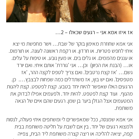
אז איזו אמא אני – רגעים שכאלו – 2…
אני אמא שחוזרת מאימון בוקר של שבת… וישר מחפשת מי יצא
איתי לחפש פטריות. או חרדון. או רקפת ראשונה לעונה. או תורמוס.
או עננים מהממים. או גלים בים. או מעין נובע. או טיפות על עלים.
או… (הבנת את הכיוון) וכן… אני 'גוררת' אותם איתי. ואם יורד
גשם… 'אז קצת נרטבים'. ואם צריך לטפס לקצה ההר, 'אז
מטפסים'. ואם יש בוץ, אז משתדלים כמה שפחות לבצבץ…. כן.
הרגעים האלו שאפשר להיות יחד בטבע. קצת לפטפט. קצת ליהנות
מהנוף. ועוד קצת לפטפט. להיות יחד. ולפעמים אפילו לבדוק את
המטעמים אצל הגזלן ביער בן שמן. רגעים שהם איים של הנאה
משותפת.
אני אמא שמנסה, ככל שמאפשרים לי ומשתפים איתי פעולה, לנסות
ולמצוא רגעים של יחד. בין אם לשבת על חליטה משותפת בבית
קפה, יציאה להליכה או ריצה קצרה משותפת ליד הבית, צפייה