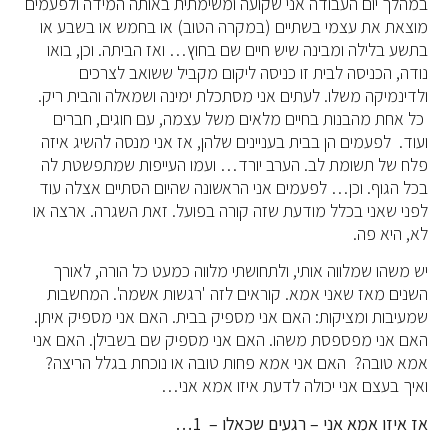
במהלך יום העבודה אני שקועה ומשימתית באותה המידה ולפעמים
מוצאת את עצמי בשתיים (במקרה הטוב) או בחמש או בשבע או
בתשע בלילה ומבינה שיש חיים שם בחוץ… ואז הביתה. וכן, בואו
נודה, הכניסה לבית זו כניסה ליקום מקביל ששואב לצרכים
ולדינמיקה משלו. לעתים אני מסתכלת ימינה ושמאלה והבית ריק.
כל אחת מהבנות בחיים מלאים משל עצמה, עם חוגים, חברים
ועוד. לפעמים הן בבית בעניינים שלהן, אז אני מנסה להשיג איזה
פלח של תשומת לב. הערב יורד… ועמו העייפות שמתפשטת לה
בכל הגוף. וכן… לפעמים אני הראשונה שהיום הסתיים אצלה עוד
לפני שאני בכלל מודעת שזה קורה בפועל. זאת השגרה. ארצה או
לא, היא פה.
יש משהו שמלווה אותי, ולתחושתי מלווה כמעט כל הורה, לאורך
השנים מאז שאני אמא. קוראים לזה 'רגשות אשמה'. המחשבות
שמעיבות ומציקות: האם אני מספיק בבית. האם אני מספיק איתן.
האם אני מפספסת משהו. האם אני מספיק שם בשבילן. האם אני
אמא טובה? האם אני אמא פחות טובה או נוכחת בגלל הריצה?
ואיך בעצם אני יכולה לדעת איזו אמא אני…
אז איזו אמא אני – רגעים שכאלו – 1…