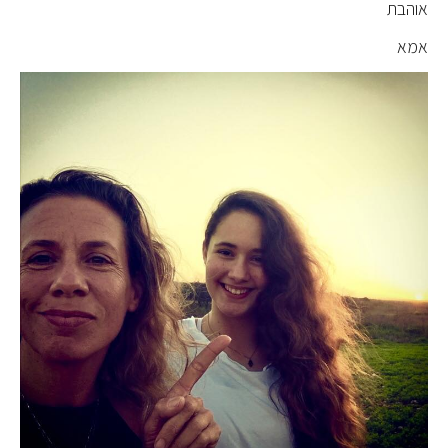
אוהבת
אמא