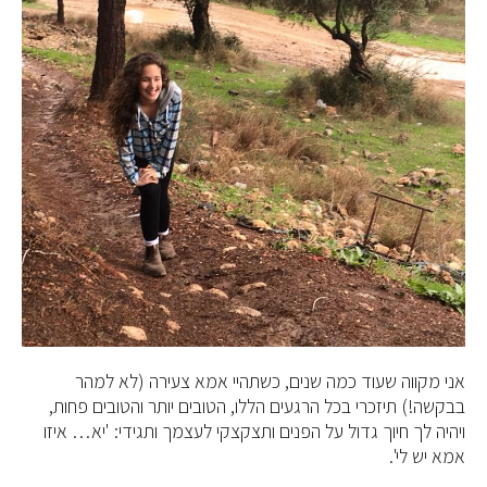
אני מקווה שעוד כמה שנים, כשתהיי אמא צעירה (לא למהר
בבקשה!) תיזכרי בכל הרגעים הללו, הטובים יותר והטובים פחות,
ויהיה לך חיוך גדול על הפנים ותצקצקי לעצמך ותגידי: 'יא… איזו
אמא יש לי'.