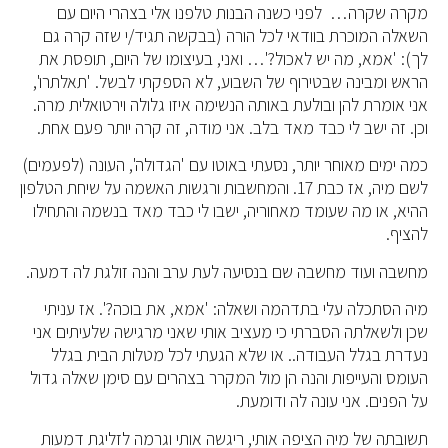
מקרה שקרה… לפני כשנה הבנות טלפנו אלי בצהרי היום עם
השאלה המוכרת בוודאי לכל הורה (בבקשה תגיד/י שזה קרה גם
לך): 'אמא, מה יש לאכול?'… ואני, בעיצומו של היום, תופסת את
הראש ומבינה שבטירוף של השבוע, לא הספקתי לבשל. 'תאלתרו',
אני אומרת להן ובולעת באותה הנשימה איזו גלולה וירטואלית מרה.
וכן. זה ישב לי כבד מאד בלב. אני מודה, זה קרה יותר פעם אחת.
כמה ימים מאוחר יותר, נסעתי באוטו עם 'הגדולה', העונה (לפעמים)
לשם מיה, אז כבת 17. והמחשבות ורגשות האשמה על שיחת הטלפון
ההיא, או מה שעומד מאחוריה, ישבו לי כבד מאד בנשמה והתחילו
להציף.
מחשבה ועוד מחשבה שם בנסיעה לעת ערב והנה זולגת לה דמעה.
מיה הסתכלה עלי בתדהמה ושאלה: 'אמא, את בוכה?'. אז עניתי
שכן ולשאלתה הסברתי כי מעציב אותי שאני מרגישה שלעיתים אני
נעדרת בגלל העבודה.. או שלא הגעתי לכל מטלות הבית בגלל
העומס והעייפות והנה הן מול המקרר בצהרים עם סימן שאלה גדול
על הפנים. אני עונה לה ודומעת.
תשובתה של מיה הציפה אותי, ריגשה אותי וגרמה לזליגת דמעות