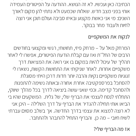
הכתיבה כאן ועכשיו. לא זה הנושא. ההודעה על הפיטורים העמידה
אותי בפני מצב חדש. שאלות שכמעט ולא נתתי להן מקום לאורך
השנים: מי אני כאשת מקצוע ובאיזו סביבה ועולם תוכן אני רוצה
לחיות ולעבוד מחר בבוקר.
לנקות את המשקפיים
המרחק מאל על – מרחק פיזי, תחושתי, רגשי ומקצועי בחודשים
הרבים של החל״ת ואז עם קבלת הודעת הפיטורים, אפשרו לי לאחר
תהליך של עיכול להיות במקום בו אני רואה את המציאות דרך
משקפיים אחרות. לאחר שניקיתי את התחושות הקשות, נשארו לי
זגוגיות משקפיים נקיות והרבה יותר חדות דרכן הייתי מסוגלת
להסתכל בפרספקטיבה אחרת אחורה ובאותה נשימה להתפנות
ולהסתכל קדימה. וכפי שאני עושה ביציאה לדרך בכל מהלך שיווקי,
התחלתי לנסח לעצמי את הבריף שלי, של גלית. המשקעים שהיו בי
הביאו אותי תחילה להגדיר את הבריף על דרך השלילה – היכן אני
לא רוצה למצוא את עצמי בדרך החדשה. אך בשלב מסוים עברתי
לשיח חיובי – מה כן. והבריף התחיל להתבהר ולהתחבר.
אז מה הבריף שלי?