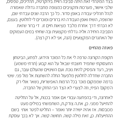
בצד המינהלי זאת היתה סביבה רוויית בירוקרטיה, תהליכים, טפסים,
שלבי אישור, מערכות ותקציבים כמצופה מחברה גדולה שאמורה
לנהל תהליכי עבודה באופן סדור. כל כך הרבה שנים עבדתי שם,
שהשפה, השיח ואופן העבודה היו ברורים ומוכרים לי לחלוטין. בעצם,
לא הכרתי דרך אחרת מלבד מציאות חיים זו. די ברור שזאת
הסביבה היחידה אליה גדלתי מקצועית ובה שחיתי במים העמוקים
של האתגרים המקצועיים (הנה, אני לא רק רצה).
פאוזה מהחיים
תקופת הקורונה טרפה לי את כל המוכר והידוע. לפתע, הביטחון
התעסוקתי שתמיד חשבתי שבאל על הוא קבוע (תרתי משמע)
ויציב, רעד והפסיק להיות נוכח. ועם השינויים שהעולם עובר, גם
החברה שחדלה לחלוטין מלפעול החלה להשתנות אל מול פני. שינוי
ברמה שממקום מוכר בכל הרמות האפשריות, נשאר אולי רק
ה׳מקום׳ הפיזי, וזה לצערי לא הצד הכי החזק של החברה.
לאחרונה, ודי בהפתעה עבורי אם אומר בכנות, אל על החליטה
להתייעל ממני. כן, את.ה צודק.ת, השתמשתי במילים מעט
מכובסות. אז אהיה ישירה יותר ואומר – החליטו לפטר אותי בשם
ההתייעלות. כן, זאת מילה קשה. תחושה קשה. אך לא בכך עוסקת