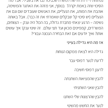
נפתחת לי דלת חדשה למשרה שכביכול נבראה בשבילי. אבל מה
הסיכוי שזה באמת יקרה? בנוסף, אני מזהה את האתגר והמשימה,
אוהבת את המותג, את הנעליים, את האנשים שעובדים שם וגם את
הנעליים (יש סיכוי קל שבקלים שאמרתי את זה כבר). אבל באותה
נשימה – הרגע יצאתי מחברת גדולה, בה הכול היה ענק – הצוותים,
המשרדים, קמפיינים מכאן ועד חצי עולם. זה שינוי ענק! איך עושים
אותו? ואיך יודעים אם זאת הבחירה הנכונה עבורי?
אז מה היא גדילה בעייני
גדילה היא לצאת ממקום הנוחות
לדעת לנער דפוסי עבר
לרענן דפוסי חשיבה
להבין שהמציאות השתנתה
להבין שאני השתניתי
להבין שהרצונות שלי השתנו
לנער את החשש מהשינוי