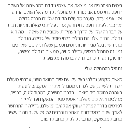
בימים האחרונים אני מוצאת את עצמי נודדת במחשבות אל העולם
התעסוקתי ממנו אני נפרדת ומסתכלת קדימה אל העולם החדש
אליו אני צועדת. מעבר מהעולם הקודם שלי ובו חברה גדולה
ומורכבת לעתיד תעסוקתי חדש, אחר. עולות בי שאלות ותהיות רבות
על הבחירה שלי ועל הדרך העתידית שמובילות לשאלה – מה היא
גדילה. החיים שלנו הם תהליך בלתי פוסק של גדילה. הגדילה
מתרחשת בכל מני זוויות ותחומים וכמובן שאלו תהליכים שאורכים
זמן. זה מתחיל בבסיס, גדילה פיזית, ממשיך בגדילה נפשית,
רוחנית, רגשית וכן גם גדילה ברמה המקצועית.
נתחיל בהתחלה. שלי
כאשת מקצוע גדלתי באל על. עם סיום התואר השני, עברתי מעולם
השירות לשיווק, שם למדתי ממנהלי את רזי המקצוע. לוטשתי
באהבה כחומר ביד היוצר – בדרכי החשיבה, במתודולוגיה, בבניית
מהלכים ותהליכים משלב האסטרטגיה והמאקרו ועד לירידה
לפרטים בדרך למהלך שיווקי אפקטיבי ומושלם. גדילה זו התרחשה
לאורך שנים במסדרונות הארוכים והרבים של אל על. היתה זו עשייה
מרובת ממשקים, מרובת קולגות, מרובת דעות.