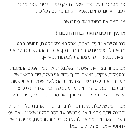
אני מסתכלת על הצוות שאהיה חלק ממנו ומבינה שאני מחכה
לעבוד איתם ומחייכת אפילו רק מהמחשבה על כך.
אני רואה את הפוטנציאל ומתרגשת.
אז איך יודעים שזאת הבחירה הנכונה?
כנראה שלא יודעים באמת. אבל האינסטינקטים, תחושת הבטן
ורחשי הלב אומרים שזה הדבר הנכון. אז כן. בהתרגשות גדולה אני
יוצאת למסע חדש ומצטרפת למשפחת ניו-ראן.
אני מניחה בצד את השמלה האלגנטית ואת נעלי העקב התואמות
ובסמליות ענקית, באושר ובחיוך גדול אני נועלת ליום הראשון של
העבודה את נעלי הריצה הצבעוניות והנפלאות שמלוות אותי שעות
רבות בחיי. נעליים שהן חלק מהמסע שלי ומההצלחה שלי כרצה
ועכשיו יהיה לי תפקיד בהצלחתן. ואני מחייכת בסיפוק, חיוך והנאה.
אני יודעת שקיבלתי את הזכות לחבר בין שתי האהבות שלי – השיווק
והריצה. ויותר מתמיד אני מרגישה עד כמה הסלוגן שאני נושאת עמי
בשנים האחרונות מותאם לרגע המדויק הזה. והפעם, מזווית חדשה
לחלוטין – אני רצה לחלום הבא!