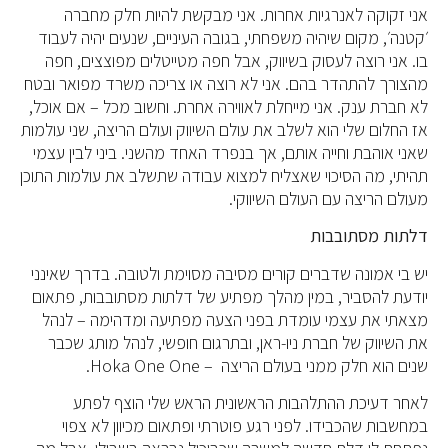
אני זקוקה לאנרגיות אחרות. אני מבקשת להיות חלק מחברה
׳קטנה׳, מקום שיהיה משפחתי, בגובה העיניים, שנעים יהיה לעבוד
בו. אני רוצה לעסוק בשיווק, אבל חפה מטייטלים מפוצצים, חפה
מהצורך להתהדר בהם. אני לא רוצה או צריכה משרד מפואר ובטח
לא חברת ענק. אני מייחלת לאווירה אחרת. וחשוב מכל – אם אוכל,
אז החלום שלי הוא לשלב את עולם השיווק ועולם הריצה, שני עולמות
שאני אוהבת וחייה אותם, אך בנפרד האחד מהשני. ביני לבין עצמי
תהיתי, מה הסיכוי שאצליח למצוא עבודה שתשלב את עולמות התוכן
מעולם הריצה עם העולם השיווקי.
דלתות מסתובבות
יש בי אמונה שדברים קורים מסיבה מסוימת ולטובה. בדרך שאינני
יודעת להסביר, במין מהלך מפתיע של דלתות מסתובבות, פתאום
מצאתי את עצמי עומדת בפני הצעה מפתיעה ומדהימה – לנהל
את השיווק של חברת ניו-ראן, ובתרגום חופשי, לנהל מותג שכבר
שנים הוא חלק ממני בעולם הריצה – Hoka One One.
לאחר דעיכת ההתלהבות הראשונית הראש שלי הוצף לפתע
במחשבות שהכבידו. לפני רגע פוטרתי ופתאום מכיוון לא צפוי